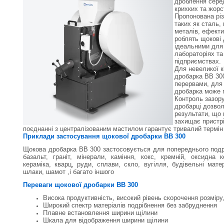
дроблення сере
крихких та жорс
Пропонована різ
таких як сталь,
металів, ефекти
роблять щокові 
ідеальними для 
лабораторіях т
підприємствах.
Для невеликої к
дробарка ВВ 30
перервами, для 
дробарка може 
Контроль зазору
дробарці дозвол
результати, що
захищає пристрі
поєднанні з централізованим мастилом гарантує тривалий термін
Приклади застосування щокової дробарки ВВ 300
Щокова дробарка ВВ 300 застосовується для попереднього подрі
базальт, граніт, мінерали, каміння, кокс, кремній, оксидна 
кераміка, кварц, руди, сплави, скло, вугілля, будівельні мате
шлаки, шамот ,і багато іншого
Переваги щокової дробарки ВВ 300
Висока продуктивність, високий рівень скорочення розміру,
Широкий спектр матеріалів подрібнення без забруднення
Плавне встановлення ширини щілини
Шкала для відображення ширини щілини