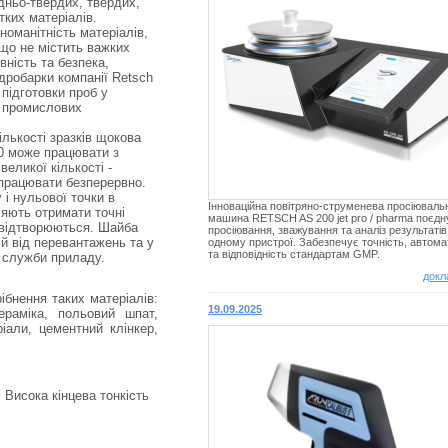
дньо-твердих, твердих,
тких матеріалів.
номанітність матеріалів,
 що не містить важких
вність та безпека,
дробарки компанії Retsch
підготовки проб у
а промислових
ількості зразків щокова
0 може працювати з
великої кількості -
працювати безперервно.
 і нульової точки в
Інноваційна повітряно-струменева просіюваль
яють отримати точні
машина RETSCH AS 200 jet pro / pharma поєдн
 відтворюються. Шайба
просіювання, зважування та аналіз результатів
й від перевантажень та у
одному пристрої. Забезпечує точність, автома
та відповідність стандартам GMP.
 служби приладу.
докл
бнення таких матеріалів:
19.09.2025
кераміка, польовий шпат,
ріали, цементний клінкер,
 Висока кінцева тонкість