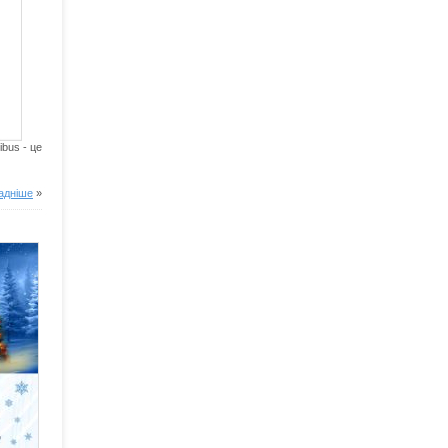
ibus - це
адніше
»