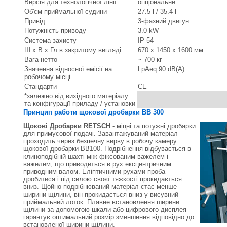
Версія для технологічної лінії
опціональне
Об'єм приймальної судини
27.5 l / 35.4 l
Привід
3-фазний двигун
Потужність приводу
3.0 kW
Система захисту
IP 54
Ш х В х Гл в закритому вигляді
670 x 1450 x 1600 мм
Вага нетто
~ 700 кг
Значення відносної емісії на
LpAeq 90 dB(A)
робочому місці
Стандарти
CE
*залежно від вихідного матеріалу
та конфігурації приладу / установки
Принцип работи щокової дробарки ВВ 300
Щокові Дробарки RETSCH
- міцні та потужні дробарки
для примусової подачі. Завантажуваний матеріал
проходить через безпечну вирву в робочу камеру
щокової дробарки ВВ100. Подрібнення відбувається в
клиноподібній шахті між фіксованим важелем і
важелем, що приводиться в рух ексцентричним
приводним валом. Еліптичними рухами проба
дробитися і під силою своєї тяжкості прокидається
вниз. Щойно подрібнюваний матеріал стає менше
ширини щілини, він прокидається вниз у висувний
приймальний лоток. Плавне встановлення ширини
щілини за допомогою шкали або цифрового дисплея
гарантує оптимальний розмір зменшення відповідно до
встановленої ширини щілини.