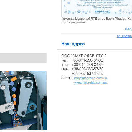
Команда Макролаб ЛТД вітає Вас з Різдвом Х
та Новим роком!
докл
всі новини
Наш адрес
ООО "МАКРОЛАБ ЛТД "
тел. +38-044-258-34-01
факс +38-044-258-34-02
моб. +38-050-386-57-70
+38-067-537-32-57
e-mail:
info@macrolab.com.ua
www.macrolab.com.ua