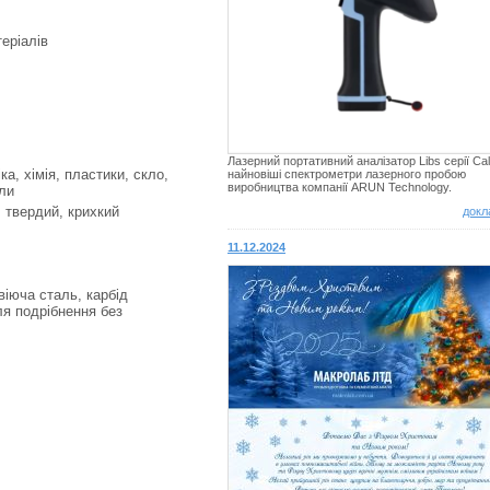
еріалів
Лазерний портативний аналізатор Libs серії Cal
а, хімія, пластики, скло,
найновіші спектрометри лазерного пробою
виробництва компанії ARUN Technology.
али
, твердий, крихкий
докл
11.12.2024
іюча сталь, карбід
ля подрібнення без