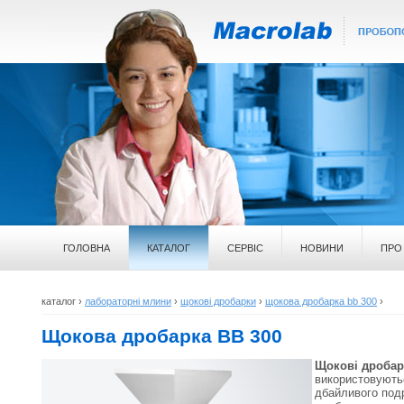
ГОЛОВНА
КАТАЛОГ
СЕРВІС
НОВИНИ
ПРО
каталог
›
лабораторні млини
›
щокові дробарки
›
щокова дробарка bb 300
›
Щокова дробарка BB 300
Щокові дробар
використовують
дбайливого под