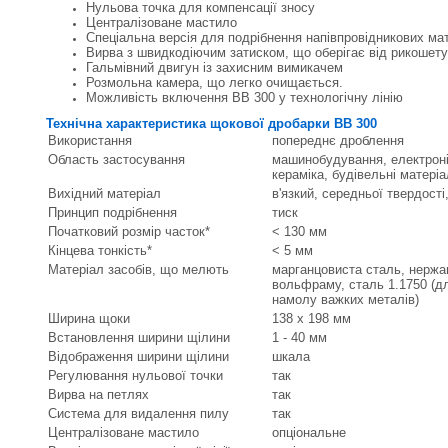
Нульова точка для компенсації зносу
Централізоване мастило
Спеціальна версія для подрібнення напівпровідникових мат
Вирва з швидкодіючим затиском, що оберігає від рикошету
Гальмівний двигун із захисним вимикачем
Розмольна камера, що легко очищається.
Можливість включення ВВ 300 у технологічну лінію
Технічна характеристика щокової дробарки ВВ 300
Використання
попереднє дроблення
Область застосування
машинобудування, електронік
кераміка, будівельні матері
Вихідний матеріал
в'язкий, середньої твердості
Принцип подрібнення
тиск
Початковий розмір часток*
< 130 мм
Кінцева тонкість*
< 5 мм
Матеріал засобів, що мелють
марганцовиста сталь, нержав
вольфраму, сталь 1.1750 (д
намолу важких металів)
Ширина щоки
138 x 198 мм
Встановлення ширини щілини
1 - 40 мм
Відображення ширини щілини
шкала
Регулювання нульової точки
так
Вирва на петлях
так
Система для видалення пилу
так
Централізоване мастило
опціональне