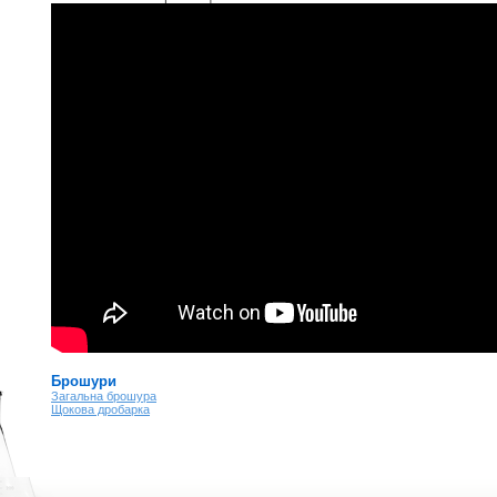
Брошури
Загальна брошура
Щокова дробарка