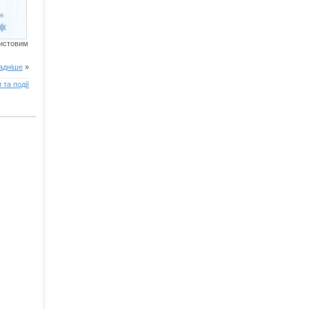
ристовим
адніше
»
 та події